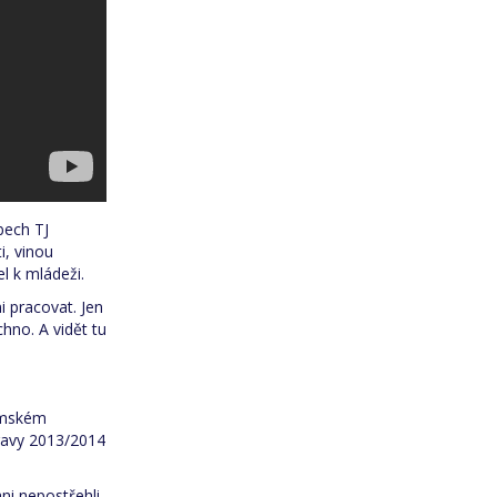
bech TJ
i, vinou
el k mládeži.
i pracovat. Jen
chno. A vidět tu
zemském
travy 2013/2014
ni nepostřehli,