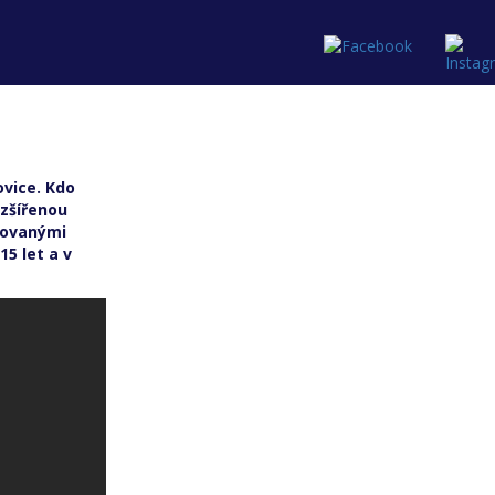
tí
ovice. Kdo
ozšířenou
ikovanými
15 let a v