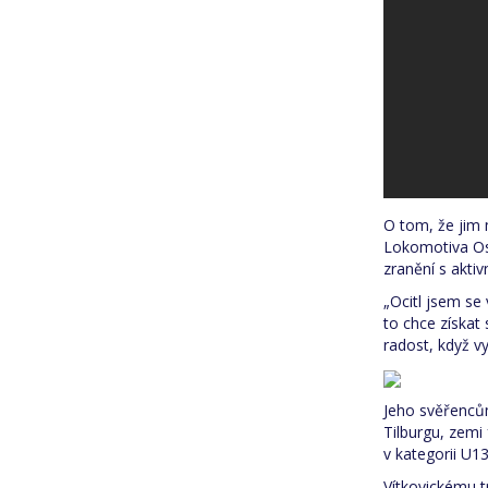
O tom, že jim 
Lokomotiva Ost
zranění s aktiv
„Ocitl jsem se
to chce získat 
radost, když vyh
Jeho svěřenců
Tilburgu, zemi
v kategorii U1
Vítkovickému t