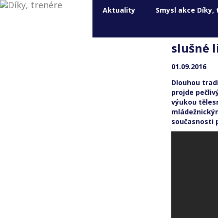
Aktuality
Smysl akce Díky, 
Zkušený
slušné l
01.09.2016
Dlouhou trad
projde pečliv
výukou těles
mládežnickými
současnosti p