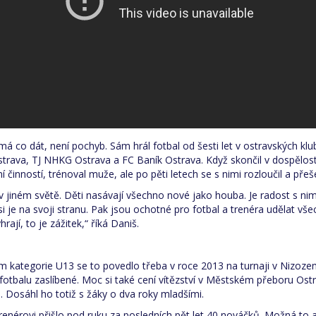
má co dát, není pochyb. Sám hrál fotbal od šesti let v ostravských klu
rava, TJ NHKG Ostrava a FC Baník Ostrava. Když skončil v dospělost
ní činností, trénoval muže, ale po pěti letech se s nimi rozloučil a přeš
 v jiném světě. Děti nasávají všechno nové jako houba. Je radost s nim
si je na svoji stranu. Pak jsou ochotné pro fotbal a trenéra udělat vše
rají, to je zážitek,“ říká Daniš.
m kategorie U13 se to povedlo třeba v roce 2013 na turnaji v Nizo
 fotbalu zaslíbené. Moc si také cení vítězství v Městském přeboru Os
3. Dosáhl ho totiž s žáky o dva roky mladšími.
renérovi přišlo pod ruku za posledních pět let 40 nováčků. Možná to a