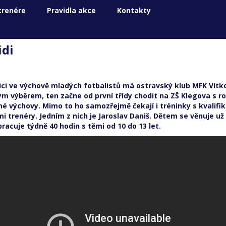
trenére
Pravidla akce
Kontakty
 trenér fotbalu chce vychovávat z dě
idi
ici ve výchově mladých fotbalistů má ostravský klub MFK Vítk
ým výběrem, ten začne od první třídy chodit na ZŠ Klegova s r
né výchovy. Mimo to ho samozřejmě čekají i tréninky s kvalif
 trenéry. Jedním z nich je Jaroslav Daniš. Dětem se věnuje už 
racuje týdně 40 hodin s těmi od 10 do 13 let.