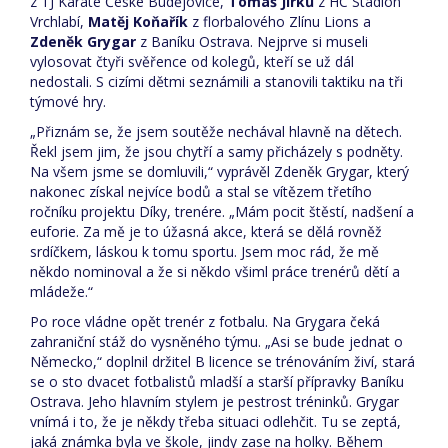
z TJ Karate České Budějovice,
Tomáš Jirků
z HC Stadion
Vrchlabí,
Matěj Koňařík
z florbalového Zlínu Lions a
Zdeněk Grygar
z Baníku Ostrava. Nejprve si museli
vylosovat čtyři svěřence od kolegů, kteří se už dál
nedostali. S cizími dětmi seznámili a stanovili taktiku na tři
týmové hry.
„Přiznám se, že jsem soutěže nechával hlavně na dětech.
Řekl jsem jim, že jsou chytří a samy přicházely s podněty.
Na všem jsme se domluvili,“ vyprávěl Zdeněk Grygar, který
nakonec získal nejvíce bodů a stal se vítězem třetího
ročníku projektu Díky, trenére. „Mám pocit štěstí, nadšení a
euforie. Za mě je to úžasná akce, která se dělá rovněž
srdíčkem, láskou k tomu sportu. Jsem moc rád, že mě
někdo nominoval a že si někdo všiml práce trenérů dětí a
mládeže.“
Po roce vládne opět trenér z fotbalu. Na Grygara čeká
zahraniční stáž do vysněného týmu. „Asi se bude jednat o
Německo,“ doplnil držitel B licence se trénováním živí, stará
se o sto dvacet fotbalistů mladší a starší přípravky Baníku
Ostrava. Jeho hlavním stylem je pestrost tréninků. Grygar
vnímá i to, že je někdy třeba situaci odlehčit. Tu se zeptá,
jaká známka byla ve škole, jindy zase na holky. Během